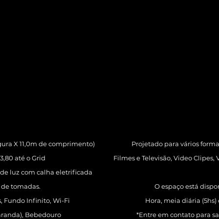
rgura X 11,0m de comprimento)
Projetado para vários form
 3,80 até o Grid
Filmes e Televisão, Video Clipes, 
de luz com calha eletrificada
s de tomadas.
O espaço está dispon
, Fundo Infinito, Wi-Fi
Hora, meia diária (5hs)
varanda), Bebedouro
*Entre em contato para s