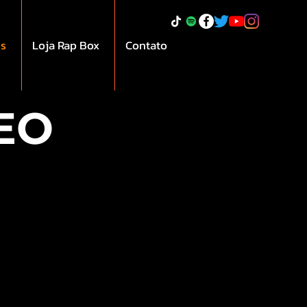
os
Loja Rap Box
Contato
EO