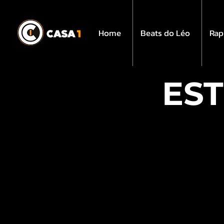
Home
Beats do Léo
Rap
EST